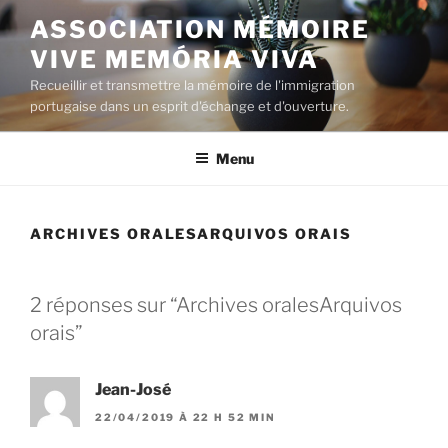
Aller
ASSOCIATION MÉMOIRE
au
VIVE MEMÓRIA VIVA
contenu
principal
Recueillir et transmettre la mémoire de l'immigration
portugaise dans un esprit d'échange et d'ouverture.
Menu
ARCHIVES ORALES
ARQUIVOS ORAIS
2 réponses sur “
Archives orales
Arquivos
orais
”
Jean-José
22/04/2019 À 22 H 52 MIN