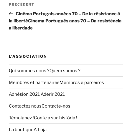
Navigation
Article
PRÉCÉDENT
de
précédent
Cinéma Portugais années 70 – De la résistance à
l’article
la liberté
Cinema Português anos 70 – Da resistência
a liberdade
L’ASSOCIATION
Qui sommes nous ?
Quem somos ?
Membres et partenaires
Membros e parceiros
Adhésion 2021
Aderir 2021
Contactez nous
Contacte-nos
Témoignez !
Conte a sua história !
La boutique
A Loja