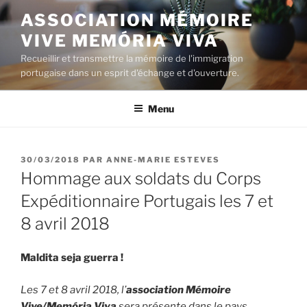
Aller
ASSOCIATION MÉMOIRE
au
VIVE MEMÓRIA VIVA
contenu
principal
Recueillir et transmettre la mémoire de l'immigration
portugaise dans un esprit d'échange et d'ouverture.
Menu
PUBLIÉ
30/03/2018
PAR
ANNE-MARIE ESTEVES
LE
Hommage aux soldats du Corps
Expéditionnaire Portugais les 7 et
8 avril 2018
Maldita seja guerra !
Les 7 et 8 avril 2018, l’
association Mémoire
Vive/Memória Viva
sera présente dans le pays