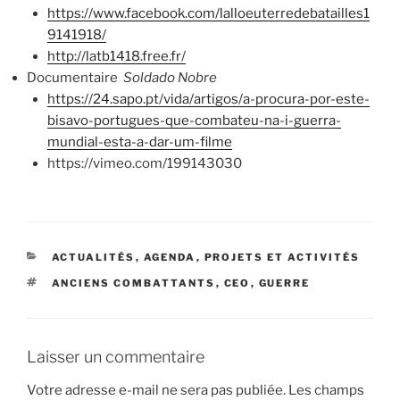
https://www.facebook.com/lalloeuterredebatailles1
9141918/
http://latb1418.free.fr/
Documentaire
Soldado Nobre
https://24.sapo.pt/vida/artigos/a-procura-por-este-
bisavo-portugues-que-combateu-na-i-guerra-
mundial-esta-a-dar-um-filme
https://vimeo.com/199143030
CATÉGORIES
ACTUALITÉS
,
AGENDA
,
PROJETS ET ACTIVITÉS
ÉTIQUETTES
ANCIENS COMBATTANTS
,
CEO
,
GUERRE
Laisser un commentaire
Votre adresse e-mail ne sera pas publiée.
Les champs