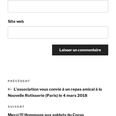
Site web
Navigation
Article
PRÉCÉDENT
de
précédent
L’association vous convie à un repas amical à la
l’article
Nouvelle Rotisserie (Paris) le 4 mars 2018
Article
SUIVANT
suivant
Merci !!!! Hommage aux soldats du Corps