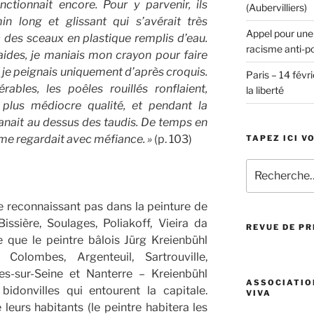
nctionnait encore. Pour y parvenir, ils
(Aubervilliers)
n long et glissant qui s’avérait très
Appel pour une
 des sceaux en plastique remplis d’eau.
racisme anti-p
ides, je maniais mon crayon pour faire
 je peignais uniquement d’après croquis.
Paris – 14 févri
bles, les poêles rouillés ronflaient,
la liberté
plus médiocre qualité, et pendant la
anait au dessus des taudis. De temps en
 me regardait avec méfiance. »
(p. 103)
TAPEZ ICI V
Recherche
pour
:
e reconnaissant pas dans la peinture de
issière, Soulages, Poliakoff, Vieira da
REVUE DE P
ue que le peintre bâlois Jürg Kreienbühl
Colombes, Argenteuil, Sartrouville,
res-sur-Seine et Nanterre – Kreienbühl
ASSOCIATIO
bidonvilles qui entourent la capitale.
VIVA
eurs habitants (le peintre habitera les