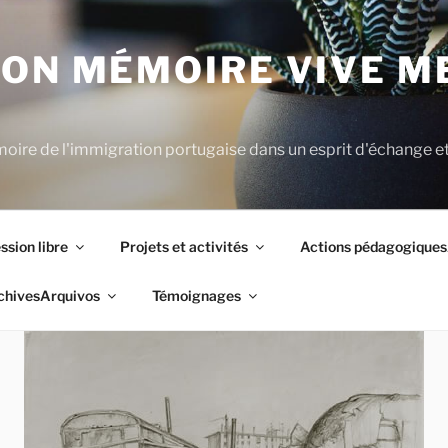
ION MÉMOIRE VIVE 
moire de l'immigration portugaise dans un esprit d'échange et
ssion libre
Projets et activités
Actions pédagogiques
chives
Arquivos
Témoignages