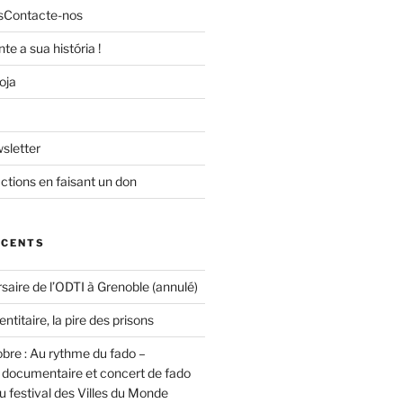
s
Contacte-nos
te a sua história !
oja
sletter
ctions en faisant un don
ÉCENTS
aire de l’ODTI à Grenoble (annulé)
entitaire, la pire des prisons
bre : Au rythme du fado –
n documentaire et concert de fado
u festival des Villes du Monde