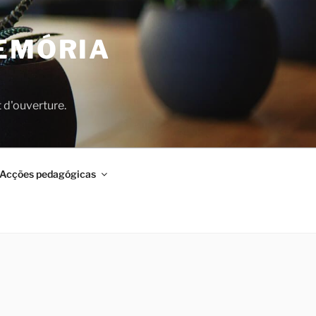
MEMÓRIA
 d'ouverture.
​Acções pedagógicas​