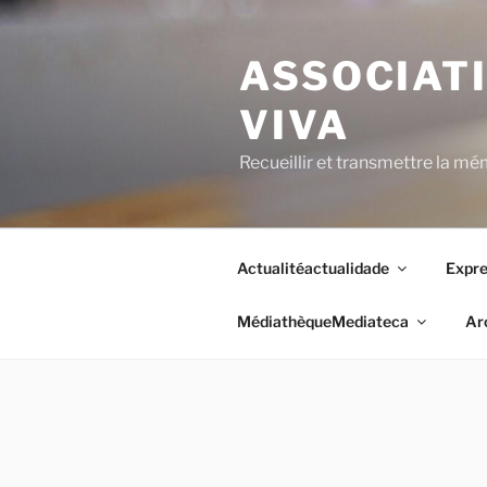
Aller
au
ASSOCIAT
contenu
principal
VIVA
Recueillir et transmettre la mé
Actualité
actualidade
Expre
Médiathèque
Mediateca
Ar