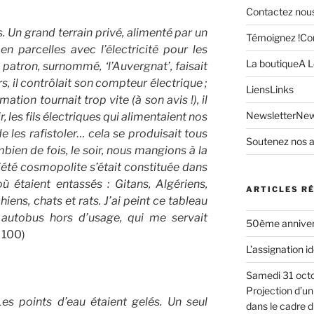
Contactez nou
ns. Un grand terrain privé, alimenté par un
Témoignez !
Con
 en parcelles avec l’électricité pour les
La boutique
A L
 patron, surnommé, ‘l’Auvergnat’, faisait
ours, il contrôlait son compteur électrique ;
Liens
Links
tion tournait trop vite (à son avis !), il
Newsletter
New
, les fils électriques qui alimentaient nos
 les rafistoler… cela se produisait tous
Soutenez nos a
mbien de fois, le soir, nous mangions à la
été cosmopolite s’était constituée dans
 étaient entassés : Gitans, Algériens,
ARTICLES R
hiens, chats et rats. J’ai peint ce tableau
 autobus hors d’usage, qui me servait
50ème annivers
 100)
L’assignation id
Samedi 31 octo
Projection d’u
Les points d’eau étaient gelés. Un seul
dans le cadre d