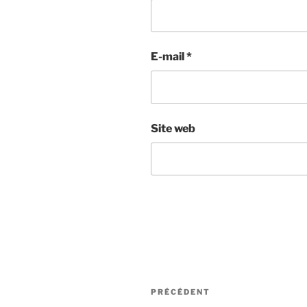
E-mail
*
Site web
Navigation
Article
PRÉCÉDENT