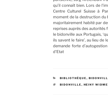
qu’il connaît bien. Lors de l’
Centre Culturel Suisse à Par
moment de la destruction du bi
majoritairement habité par des 
reprises auprès des autorités 
le bidonville aux Portugais, ‘q
ils savent le faire’, au lieu de
demande forte d’autogestion 
d’Etat
CATÉGORIES
BIBLIOTHÈQUE
,
BIDONVIL
ÉTIQUETTES
BIDONVILLE
,
HEINY WIDM