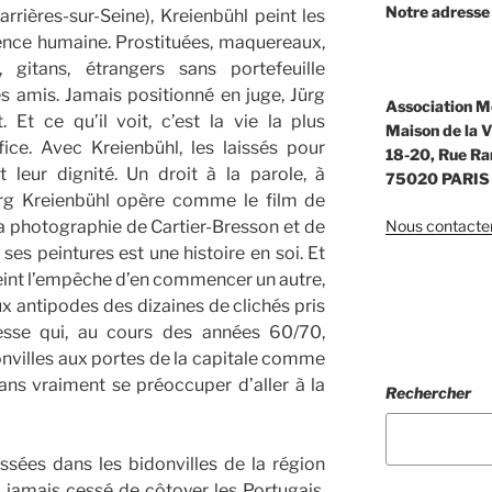
Notre adresse 
rrières-sur-Seine), Kreienbühl peint les
tence humaine. Prostituées, maquereaux,
, gitans, étrangers sans portefeuille
s amis. Jamais positionné en juge, Jürg
Association M
. Et ce qu’il voit, c’est la vie la plus
Maison de la V
fice. Avec Kreienbühl, les laissés pour
18-20, Rue 
 leur dignité. Un droit à la parole, à
75020 PARIS
Jürg Kreienbühl opère comme le film de
photographie de Cartier-Bresson et de
Nous contacter
ses peintures est une histoire en soi. Et
int l’empêche d’en commencer un autre,
 antipodes des dizaines de clichés pris
esse qui, au cours des années 60/70,
nvilles aux portes de la capitale comme
ans vraiment se préoccuper d’aller à la
Rechercher
sées dans les bidonvilles de la région
a jamais cessé de côtoyer les Portugais,