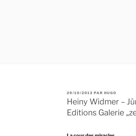
PUBLIÉ
29/10/2013
PAR
HUGO
LE
Heiny Widmer – Jür
Editions Galerie „
La cour des miracles